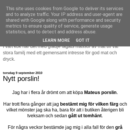
This site uses cookies from Google to deliver its services
and to analyze traffic. Your IP address and user-agent are
shared with Google along with performance and security
metrics to ensure quality of service, generate usage
Kastrullresan
statistics, and to detect and address abuse.
LEARN MORE
GOT IT
I vårt kök har det med glädje lagats massor av mat till vår
stora familj med ett gemensamt intresse för god mat och
dryck.
torsdag 9 september 2010
Nytt porslin!
Jag har i flera år drömt om att köpa
Mateus porslin
.
Har trott flera gånger att jag
bestämt mig för vilken färg
och
vilket mönster jag ska ha, bara för att i butiken återigen bli
tveksam och sedan
gått ut tomhänt
.
För några veckor bestämde jag mig i alla fall för den
grå