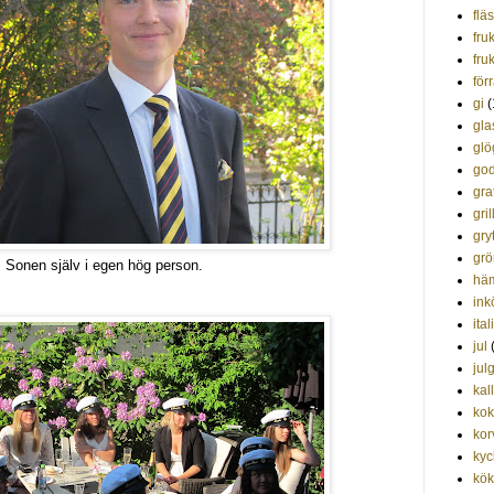
flä
fru
fruk
förr
gi
(
gla
glö
god
gra
gril
gry
grö
Sonen själv i egen hög person.
hä
ink
ita
jul
jul
kal
kok
kor
kyc
kök