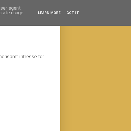
 user-agent
nerate usage
LEARN MORE
GOT IT
emensamt intresse för