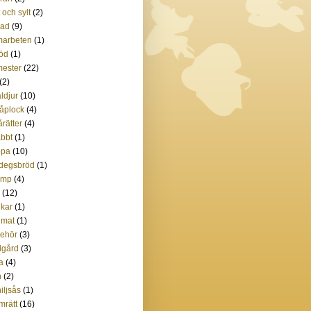
t och sylt
(2)
lad
(9)
marbeten
(1)
öd
(1)
ester
(22)
(2)
ldjur
(10)
åplock
(4)
rätter
(4)
bbt
(1)
ppa
(10)
degsbröd
(1)
amp
(4)
(12)
kar
(1)
imat
(1)
lbehör
(3)
dgård
(3)
ta
(4)
n
(2)
iljsås
(1)
mrätt
(16)