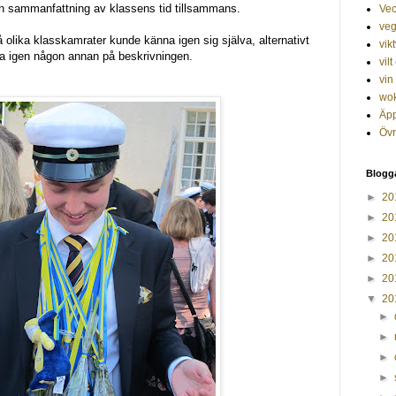
n sammanfattning av klassens tid tillsammans.
Ve
veg
 olika klasskamrater kunde känna igen sig själva, alternativt
vik
a igen någon annan på beskrivningen.
vilt
vin
wo
Äp
Övr
Blogg
►
20
►
20
►
20
►
20
►
20
▼
20
►
►
►
►