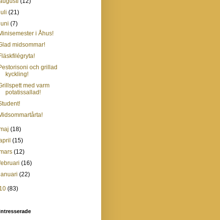
augusti
(12)
juli
(21)
juni
(7)
Minisemester i Åhus!
Glad midsommar!
Fläskfilégryta!
Pestorisoni och grillad
kyckling!
Grillspett med varm
potatissallad!
Student!
Midsommartårta!
maj
(18)
april
(15)
mars
(12)
februari
(16)
januari
(22)
10
(83)
intresserade