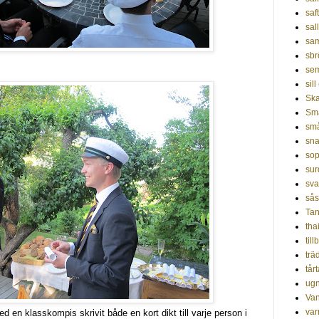
saf
sal
sa
sbr
sem
sill
Ska
Sm
små
sna
so
sur
sv
sås
Tan
tha
til
trä
tår
ug
Van
var
en klasskompis skrivit både en kort dikt till varje person i