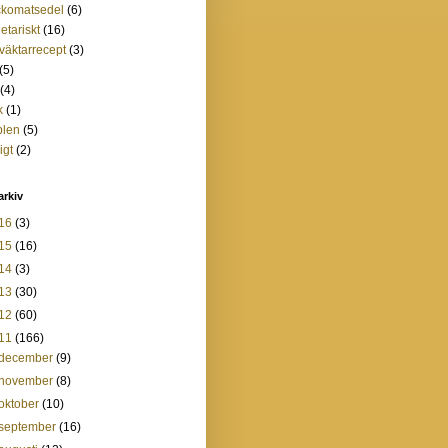
ckomatsedel
(6)
etariskt
(16)
tväktarrecept
(3)
(5)
(4)
k
(1)
plen
(5)
igt
(2)
arkiv
16
(3)
15
(16)
14
(3)
13
(30)
12
(60)
11
(166)
december
(9)
november
(8)
oktober
(10)
september
(16)