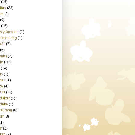
(16)
tfärs
(28)
mm
(2)
(9)
(16)
slyckanden
(1)
tande dag
(1)
kött
(7)
(6)
kaka
(2)
ilé
(10)
(14)
is
(1)
ta
(21)
za
(4)
atis
(11)
dukter
(1)
lette
(1)
taurang
(8)
ter
(8)
(1)
m
(2)
fran
(2)