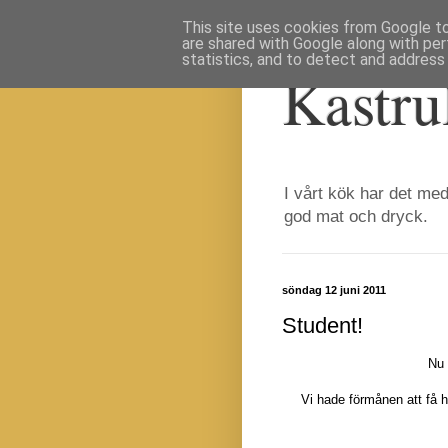
This site uses cookies from Google to 
are shared with Google along with per
statistics, and to detect and address
Kastru
I vårt kök har det med
god mat och dryck.
söndag 12 juni 2011
Student!
Nu 
Vi hade förmånen att få 