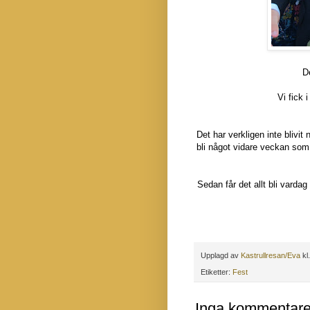
De
Vi fick i
Det har verkligen inte blivi
bli något vidare veckan som
Sedan får det allt bli vardag 
Upplagd av
Kastrullresan/Eva
kl
Etiketter:
Fest
Inga kommentare