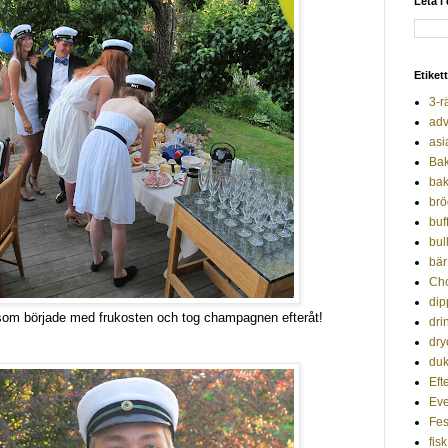
Leta i
Etiket
3-r
adv
asi
Ba
bak
brö
buf
bul
bär
Ch
dip
som började med frukosten och tog champagnen efteråt!
dri
dry
duk
Efte
Ev
Fes
fisk