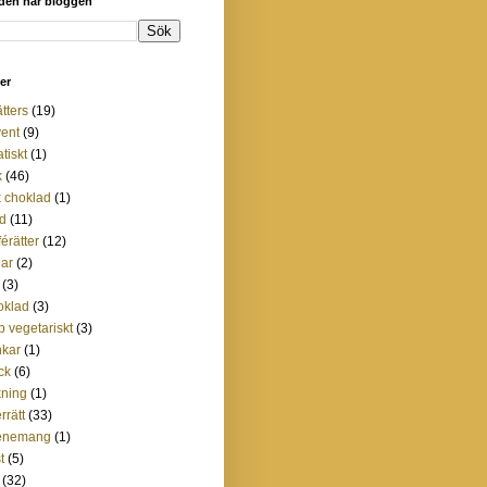
 den här bloggen
ter
ätters
(19)
ent
(9)
atiskt
(1)
k
(46)
 choklad
(1)
d
(11)
férätter
(12)
lar
(2)
(3)
oklad
(3)
p vegetariskt
(3)
nkar
(1)
ck
(6)
ning
(1)
rrätt
(33)
enemang
(1)
t
(5)
(32)