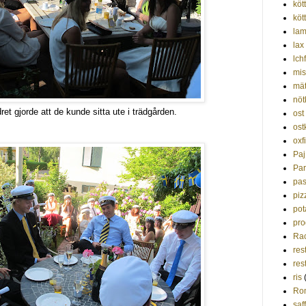
kött
köt
la
lax
lchf
mis
mät
nöt
et gjorde att de kunde sitta ute i trädgården.
ost
ost
oxf
Paj
Par
pas
piz
pot
pro
Rac
res
res
ris
Ro
saf