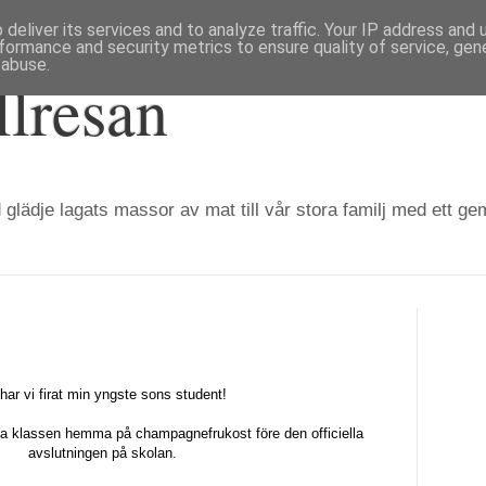
deliver its services and to analyze traffic. Your IP address and
formance and security metrics to ensure quality of service, ge
 abuse.
llresan
 glädje lagats massor av mat till vår stora familj med ett g
har vi firat min yngste sons student!
ha klassen hemma på champagnefrukost före den officiella
avslutningen på skolan.