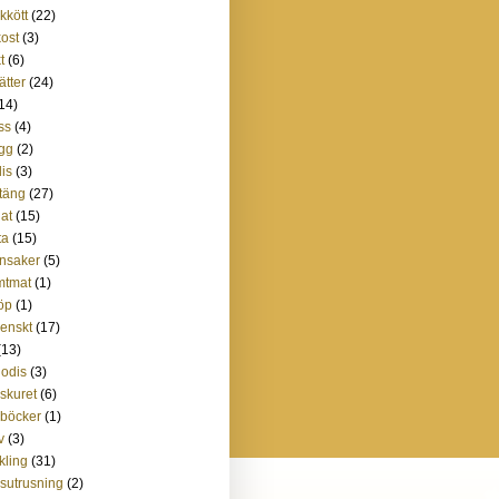
skkött
(22)
kost
(3)
t
(6)
ätter
(24)
14)
ss
(4)
gg
(2)
is
(3)
täng
(27)
lat
(15)
ta
(15)
nsaker
(5)
mtmat
(1)
öp
(1)
lienskt
(17)
(13)
godis
(3)
lskuret
(6)
böcker
(1)
v
(3)
kling
(31)
sutrusning
(2)