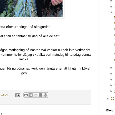
►
►
▼
tta efter utspringet på skolgården.
 alla fall en fantastisk dag på alla de sätt!
t någon matlagning på nästan två veckor nu och inte verkar det
 kommer heller då jag ska åka bort måndag till torsdag denna
vecka.
►
igen för nu börjar jag verkligen längta efter att få gå in i köket
igen.
►
►
►
►
.
22:04
►
20
Blogg
r: