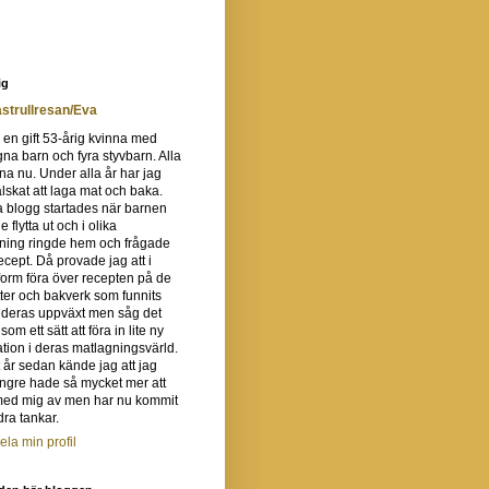
ig
strullresan/Eva
 en gift 53-årig kvinna med
gna barn och fyra styvbarn. Alla
na nu. Under alla år har jag
 älskat att laga mat och baka.
 blogg startades när barnen
e flytta ut och i olika
tning ringde hem och frågade
recept. Då provade jag att i
orm föra över recepten på de
ter och bakverk som funnits
 deras uppväxt men såg det
om ett sätt att föra in lite ny
ation i deras matlagningsvärld.
t år sedan kände jag att jag
ängre hade så mycket mer att
med mig av men har nu kommit
ra tankar.
ela min profil