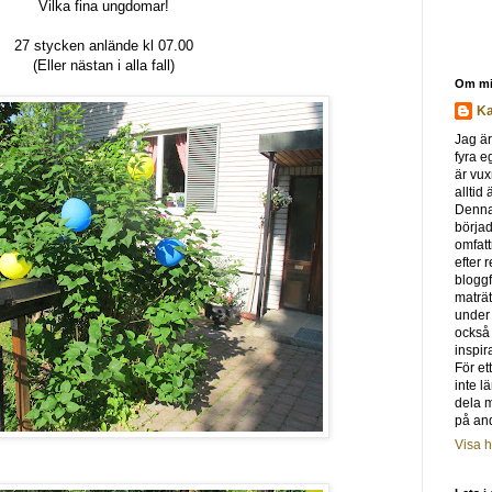
Vilka fina ungdomar!
27 stycken anlände kl 07.00
(Eller nästan i alla fall)
Om m
Ka
Jag är
fyra e
är vux
alltid
Denna
börjad
omfat
efter 
bloggf
maträt
under
också s
inspir
För et
inte l
dela 
på and
Visa h