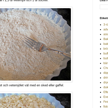
ll i 2,5 dl vetemjöl och 1 dl socker.
Leta i
Etiket
3-r
adv
asi
Ba
bak
brö
buf
bul
bär
Ch
dip
dri
dry
t och vetemjölet väl med en sked eller gaffel.
duk
Efte
Ev
Fes
fisk