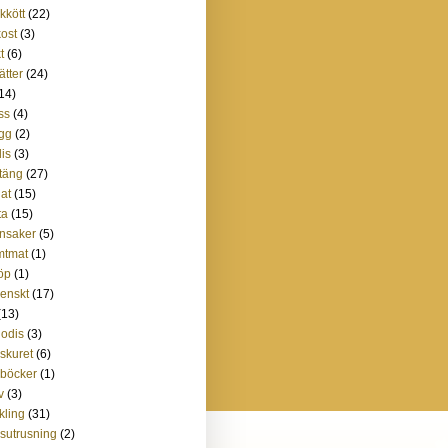
skkött
(22)
kost
(3)
t
(6)
ätter
(24)
14)
ss
(4)
gg
(2)
is
(3)
täng
(27)
lat
(15)
ta
(15)
nsaker
(5)
mtmat
(1)
öp
(1)
lienskt
(17)
(13)
godis
(3)
lskuret
(6)
böcker
(1)
v
(3)
kling
(31)
sutrusning
(2)