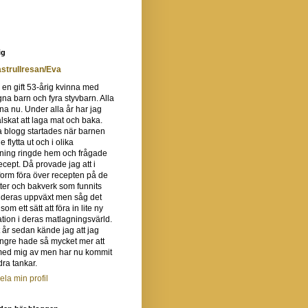
ig
strullresan/Eva
 en gift 53-årig kvinna med
gna barn och fyra styvbarn. Alla
na nu. Under alla år har jag
 älskat att laga mat och baka.
 blogg startades när barnen
e flytta ut och i olika
tning ringde hem och frågade
recept. Då provade jag att i
orm föra över recepten på de
ter och bakverk som funnits
 deras uppväxt men såg det
om ett sätt att föra in lite ny
ation i deras matlagningsvärld.
t år sedan kände jag att jag
ängre hade så mycket mer att
med mig av men har nu kommit
ra tankar.
ela min profil