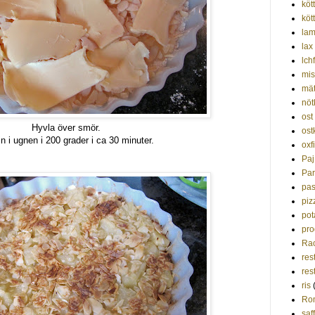
kött
köt
la
lax
lchf
mis
mät
nöt
ost
Hyvla över smör.
ost
in i ugnen i 200 grader i ca 30 minuter.
oxf
Paj
Par
pas
piz
pot
pro
Rac
res
res
ris
Ro
saf