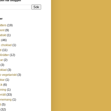
 den här bloggen
ter
ätters
(19)
ent
(9)
atiskt
(1)
k
(46)
 choklad
(1)
d
(11)
férätter
(12)
lar
(2)
(3)
oklad
(3)
p vegetariskt
(3)
nkar
(1)
ck
(6)
ning
(1)
rrätt
(33)
enemang
(1)
t
(5)
(32)