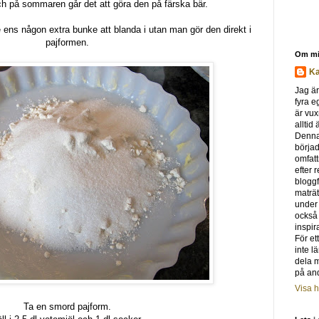
ch på sommaren går det att göra den på färska bär.
 ens någon extra bunke att blanda i utan man gör den direkt i
pajformen.
Om m
Ka
Jag är
fyra e
är vux
alltid
Denna
börjad
omfat
efter 
bloggf
maträt
under
också s
inspir
För et
inte l
dela 
på and
Visa h
Ta en smord pajform.