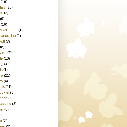
(16)
tfärs
(28)
mm
(2)
(9)
(16)
slyckanden
(1)
tande dag
(1)
kött
(7)
(6)
kaka
(2)
ilé
(10)
(14)
is
(1)
ta
(21)
za
(4)
atis
(11)
dukter
(1)
lette
(1)
taurang
(8)
ter
(8)
(1)
m
(2)
fran
(2)