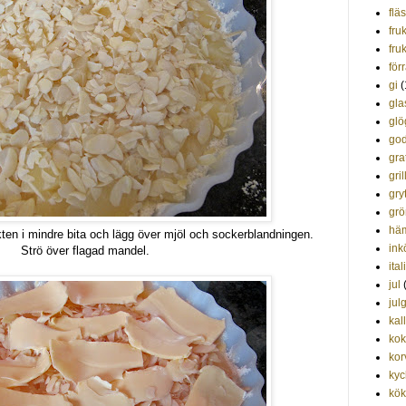
flä
fru
fruk
förr
gi
(
gla
glö
god
gra
gril
gry
grö
hä
ten i mindre bita och lägg över mjöl och sockerblandningen.
ink
Strö över flagad mandel.
ita
jul
jul
kal
kok
kor
kyc
kök