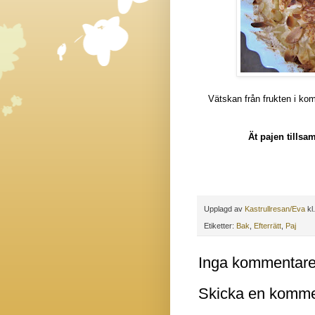
Vätskan från frukten i ko
Ät pajen tillsa
Upplagd av
Kastrullresan/Eva
kl
Etiketter:
Bak
,
Efterrätt
,
Paj
Inga kommentare
Skicka en komme