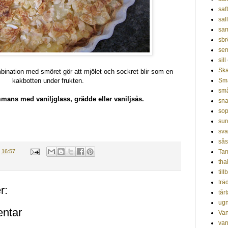
saf
sal
sa
sbr
sem
sill
Ska
mbination med smöret gör att mjölet och sockret blir som en
kakbotten under frukten.
Sm
små
mmans med vaniljglass, grädde eller vaniljsås.
sna
so
sur
sv
sås
.
16:57
Tan
tha
til
trä
r:
tår
ug
ntar
Van
var