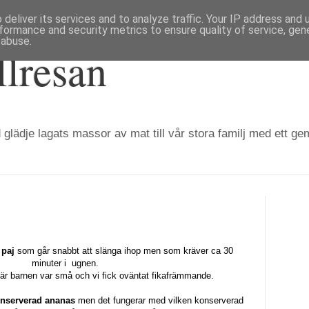
deliver its services and to analyze traffic. Your IP address and
formance and security metrics to ensure quality of service, ge
 abuse.
llresan
 glädje lagats massor av mat till vår stora familj med ett g
 paj
som går snabbt att slänga ihop men som kräver ca 30
minuter i ugnen.
när barnen var små och vi fick oväntat fikafrämmande.
nserverad ananas
men det fungerar med vilken konserverad