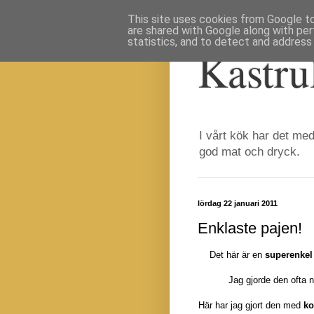
This site uses cookies from Google to 
are shared with Google along with per
statistics, and to detect and address
Kastru
I vårt kök har det med
god mat och dryck.
lördag 22 januari 2011
Enklaste pajen!
Det här är en
superenkel
Jag gjorde den ofta 
Här har jag gjort den med
ko