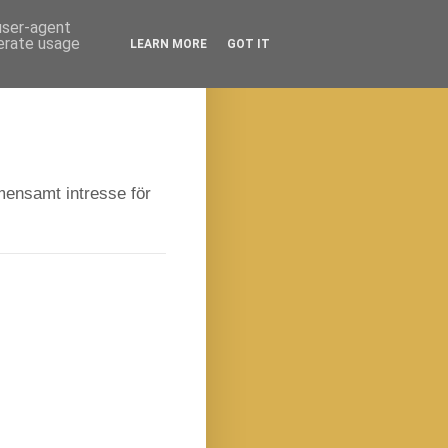
 user-agent
nerate usage
LEARN MORE
GOT IT
emensamt intresse för