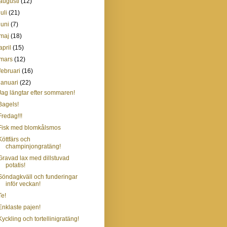
augusti
(12)
juli
(21)
juni
(7)
maj
(18)
april
(15)
mars
(12)
februari
(16)
januari
(22)
Jag längtar efter sommaren!
Bagels!
Fredag!!!
Fisk med blomkålsmos
Köttfärs och
champinjongratäng!
Gravad lax med dillstuvad
potatis!
Söndagkväll och funderingar
inför veckan!
Te!
Enklaste pajen!
Kyckling och tortellinigratäng!