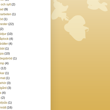
t och sylt
(2)
lad
(9)
marbeten
(1)
öd
(1)
ester
(22)
(2)
ldjur
(10)
åplock
(4)
rätter
(4)
bbt
(1)
ppa
(10)
degsbröd
(1)
amp
(4)
(12)
kar
(1)
imat
(1)
lbehör
(3)
dgård
(3)
ta
(4)
n
(2)
iljsås
(1)
mrätt
(16)