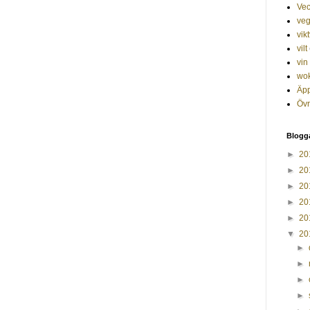
Ve
veg
vik
vilt
vin
wo
Äp
Övr
Blogg
►
20
►
20
►
20
►
20
►
20
▼
20
►
►
►
►