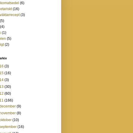
ckomatsedel
(6)
etariskt
(16)
tväktarrecept
(3)
(5)
(4)
k
(1)
plen
(5)
igt
(2)
arkiv
16
(3)
15
(16)
14
(3)
13
(30)
12
(60)
11
(166)
december
(9)
november
(8)
oktober
(10)
september
(16)