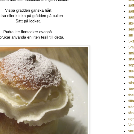
saf
Vispa grädden ganska hårt
sal
itsa eller klicka på grädden på bullen
sa
Sätt på locket.
sbr
sem
Pudra lite florsocker ovanpå.
sill
rukar använda en liten tesil till detta.
Ska
Sm
små
sna
so
sur
sv
sås
Tan
tha
til
trä
tår
ug
Van
var