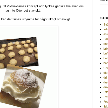
Leta i
mig till Viktväktarnas koncept och lyckas ganska bra även om
jag inte följer det slaviskt.
Etiket
kan det finnas utrymme för något riktigt smaskigt.
3-r
adv
asi
Ba
bak
brö
buf
bul
bär
Ch
dip
dri
dry
duk
Efte
Ev
Fes
fisk