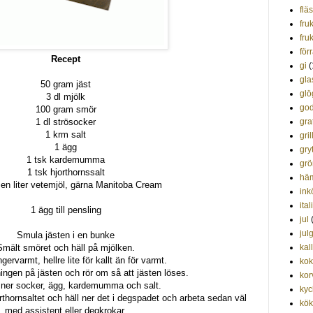
flä
fru
fruk
förr
Recept
gi
(
gla
50 gram jäst
glö
3 dl mjölk
god
100 gram smör
1 dl strösocker
gra
1 krm salt
gril
1 ägg
gry
1 tsk kardemumma
grö
1 tsk hjorthornssalt
hä
en liter vetemjöl, gärna Manitoba Cream
ink
ita
1 ägg till pensling
jul
jul
Smula jästen i en bunke
Smält smöret och häll på mjölken.
kal
ingervarmt, hellre lite för kallt än för varmt.
kok
ingen på jästen och rör om så att jästen löses.
kor
 ner socker, ägg, kardemumma och salt.
kyc
thornsaltet och häll ner det i degspadet och arbeta sedan väl
kök
med assistent eller degkrokar.