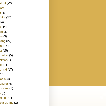
skkött
(22)
kost
(3)
t
(6)
ätter
(24)
14)
ss
(4)
gg
(2)
is
(3)
täng
(27)
lat
(15)
ta
(15)
nsaker
(5)
mtmat
(1)
öp
(1)
lienskt
(17)
(13)
godis
(3)
lskuret
(6)
böcker
(1)
v
(3)
kling
(31)
sutrusning
(2)