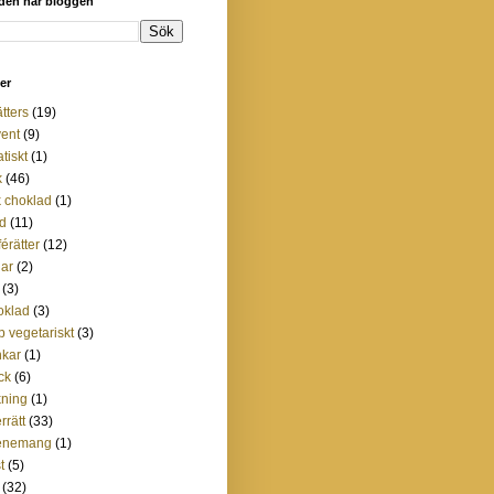
 den här bloggen
ter
ätters
(19)
ent
(9)
atiskt
(1)
k
(46)
 choklad
(1)
d
(11)
férätter
(12)
lar
(2)
(3)
oklad
(3)
p vegetariskt
(3)
nkar
(1)
ck
(6)
ning
(1)
rrätt
(33)
enemang
(1)
t
(5)
(32)