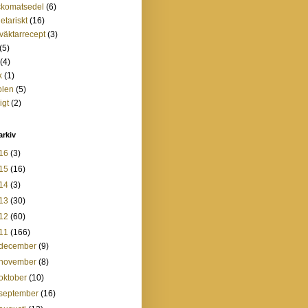
ckomatsedel
(6)
etariskt
(16)
tväktarrecept
(3)
(5)
(4)
k
(1)
plen
(5)
igt
(2)
arkiv
16
(3)
15
(16)
14
(3)
13
(30)
12
(60)
11
(166)
december
(9)
november
(8)
oktober
(10)
september
(16)