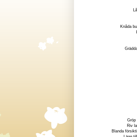
Lå
Knåda bul
Grädda
Gröp 
Riv l
Blanda försikti
Lägg ti