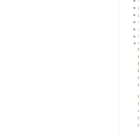
►
►
►
►
►
►
▼