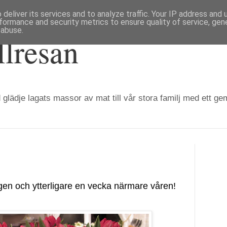
deliver its services and to analyze traffic. Your IP address and
formance and security metrics to ensure quality of service, ge
 abuse.
llresan
 glädje lagats massor av mat till vår stora familj med ett g
en och ytterligare en vecka närmare våren!