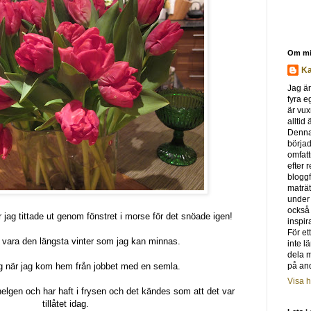
Om m
Ka
Jag är
fyra e
är vux
alltid
Denna
börjad
omfat
efter 
bloggf
maträt
under
också s
 jag tittade ut genom fönstret i morse för det snöade igen!
inspir
För et
 vara den längsta vinter som jag kan minnas.
inte l
dela 
g när jag kom hem från jobbet med en semla.
på and
Visa h
elgen och har haft i frysen och det kändes som att det var
tillåtet idag.