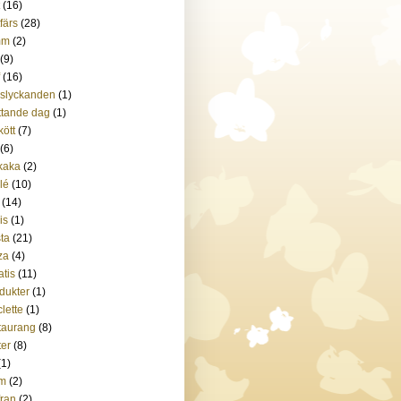
(16)
tfärs
(28)
mm
(2)
(9)
(16)
slyckanden
(1)
tande dag
(1)
kött
(7)
(6)
kaka
(2)
ilé
(10)
(14)
is
(1)
ta
(21)
za
(4)
atis
(11)
dukter
(1)
lette
(1)
taurang
(8)
ter
(8)
(1)
m
(2)
fran
(2)