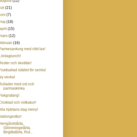
augusti
(12)
juli
(21)
juni
(7)
maj
(18)
april
(15)
mars
(12)
februari
(16)
Parmesankorg med rökt lax!
Lördaglunch!
Rester och skvättar!
Fruktsallad istället för semla!
Ny vecka!
Rullader med ost och
parmaskinka
Fiskgratäng!
Choklad och nötkakor!
Alla hjärtans dag meny!
Hallongrottor!
Herrgårdstårta,
Glömmingetårta,
Birgittatårta, Rut...