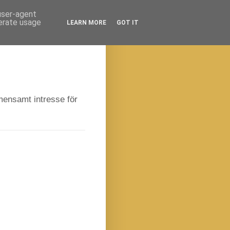
 user-agent
nerate usage
LEARN MORE
GOT IT
emensamt intresse för