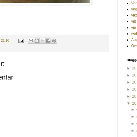
Ve
veg
vik
vilt
vin
wo
Äp
.
21:10
Övr
Blogg
r:
►
20
►
20
ntar
►
20
►
20
►
20
▼
20
►
►
►
►