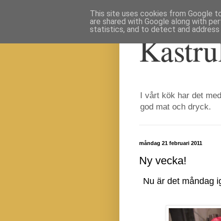
This site uses cookies from Google to 
are shared with Google along with per
statistics, and to detect and address
Kastru
I vårt kök har det med
god mat och dryck.
måndag 21 februari 2011
Ny vecka!
Nu är det måndag ig