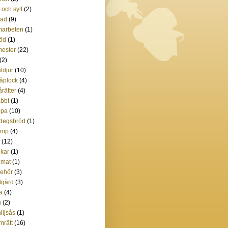
t och sylt
(2)
lad
(9)
marbeten
(1)
öd
(1)
ester
(22)
(2)
ldjur
(10)
åplock
(4)
rätter
(4)
bbt
(1)
ppa
(10)
degsbröd
(1)
amp
(4)
(12)
kar
(1)
imat
(1)
lbehör
(3)
dgård
(3)
ta
(4)
n
(2)
iljsås
(1)
mrätt
(16)