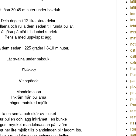
kött
köt
t jäsa 30-45 minuter under bakduk.
la
lax
Dela degen i 12 lika stora delar.
larna och rulla dem sedan till runda bullar.
lchf
Låt jäsa på plåt till dubbel storlek.
mis
Pensla med uppvispat ägg.
mät
nöt
 dem sedan i 225 grader i 8-10 minuter.
ost
ost
Låt svalna under bakduk.
oxf
Paj
Fyllning
Par
Vispgrädde
pas
piz
Mandelmassa
pot
Inkråm från bullarna
pro
någon matsked mjölk
Rac
res
Ta en semla och skär av locket
res
ur bullen och lägg inkråmet i en bunke
ris
agom mycket mandelmassan på rivjärn
Ro
gt ner lite mjölk tills blandningen blir lagom lös.
llbaka mandelmasseblandningen i bullen.
saf