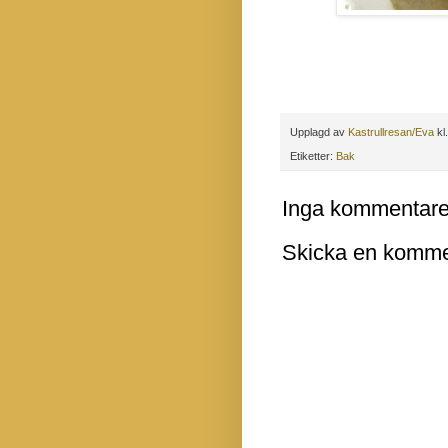
Upplagd av
Kastrullresan/Eva
kl
Etiketter:
Bak
Inga kommentare
Skicka en komme