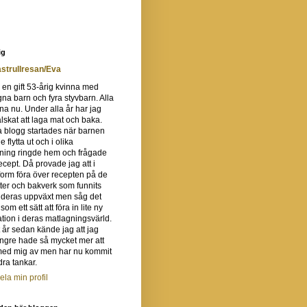
ig
strullresan/Eva
 en gift 53-årig kvinna med
gna barn och fyra styvbarn. Alla
na nu. Under alla år har jag
 älskat att laga mat och baka.
 blogg startades när barnen
e flytta ut och i olika
tning ringde hem och frågade
recept. Då provade jag att i
orm föra över recepten på de
ter och bakverk som funnits
 deras uppväxt men såg det
om ett sätt att föra in lite ny
ation i deras matlagningsvärld.
t år sedan kände jag att jag
ängre hade så mycket mer att
med mig av men har nu kommit
ra tankar.
ela min profil