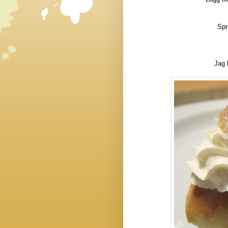
Spr
Jag b