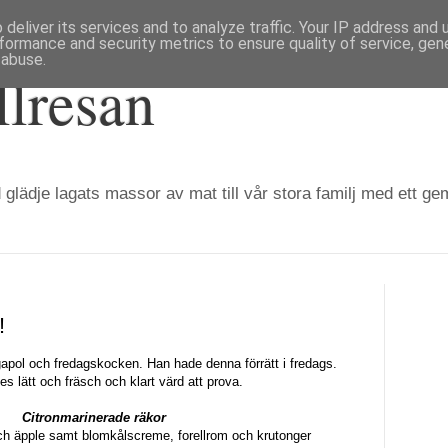
deliver its services and to analyze traffic. Your IP address and
formance and security metrics to ensure quality of service, ge
 abuse.
llresan
 glädje lagats massor av mat till vår stora familj med ett g
!
pol och fredagskocken. Han hade denna förrätt i fredags.
s lätt och fräsch och klart värd att prova.
Citronmarinerade räkor
h äpple samt blomkålscreme, forellrom och krutonger