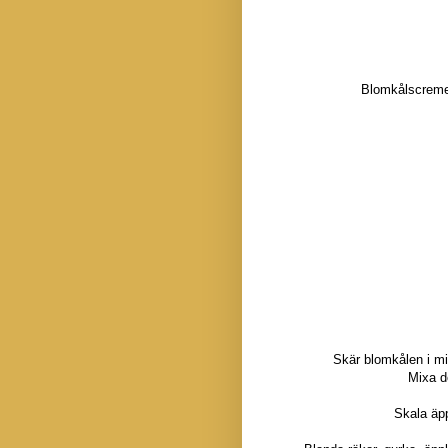
Blomkålscreme (
Skär blomkålen i mi
Mixa d
Skala äpp