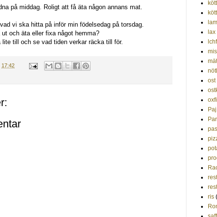
kött
judna på middag. Roligt att få äta någon annans mat.
köt
la
ad vi ska hitta på inför min födelsedag på torsdag.
lax
 ut och äta eller fixa något hemma?
lite till och se vad tiden verkar räcka till för.
lchf
mis
mät
.
17:42
nöt
ost
ost
oxf
r:
Paj
Par
ntar
pas
piz
pot
pro
Rac
res
res
ris
Ro
saf