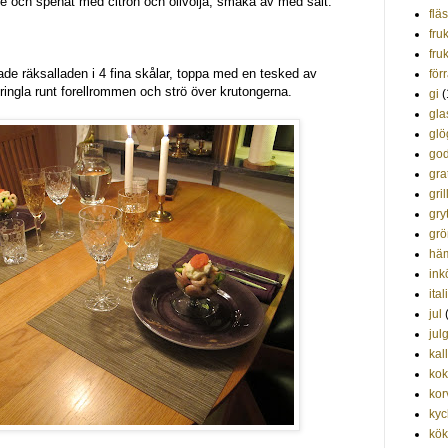
le och spenat med citron och olivolja, smaka av med salt.
flä
fru
fruk
de räksalladen i 4 fina skålar, toppa med en tesked av
förr
ingla runt forellrommen och strö över krutongerna.
gi
(
gla
glö
god
gra
gril
gry
grö
hä
ink
ita
jul
jul
kal
kok
kor
kyc
kök