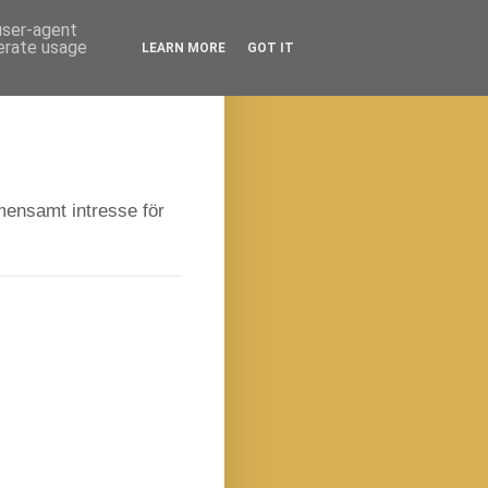
 user-agent
nerate usage
LEARN MORE
GOT IT
emensamt intresse för