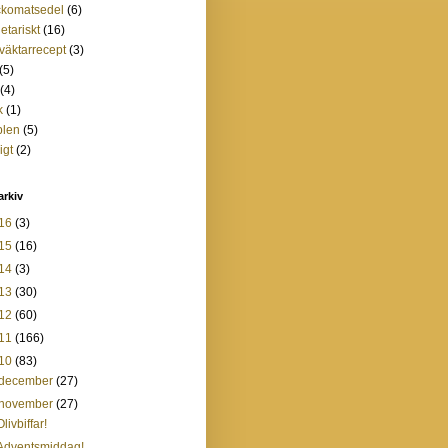
ckomatsedel
(6)
etariskt
(16)
tväktarrecept
(3)
(5)
(4)
k
(1)
plen
(5)
igt
(2)
arkiv
16
(3)
15
(16)
14
(3)
13
(30)
12
(60)
11
(166)
10
(83)
december
(27)
november
(27)
Olivbiffar!
Adventsmiddag!