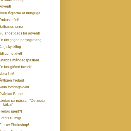
Advent!
Även fåglarna är hungriga!
Frukostbröd!
Saffranssnurror!
Nu är det dags för advent!
En riktigt god pastagratäng!
Dagiskyckling
Billigt mot dyrt!
Snabba måndagspastan!
En bortglömd favorit!
Mera fisk!
Äntligen fredag!
Kalla torsdagskväll
Oväntad Brunch!
Lördag på mässan "Det goda
köket"
Fredag igen!?!
Grattis till mig!
Test av Photoshop!