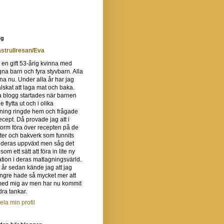
ig
strullresan/Eva
 en gift 53-årig kvinna med
gna barn och fyra styvbarn. Alla
na nu. Under alla år har jag
 älskat att laga mat och baka.
 blogg startades när barnen
e flytta ut och i olika
tning ringde hem och frågade
recept. Då provade jag att i
orm föra över recepten på de
ter och bakverk som funnits
 deras uppväxt men såg det
om ett sätt att föra in lite ny
ation i deras matlagningsvärld.
t år sedan kände jag att jag
ängre hade så mycket mer att
med mig av men har nu kommit
ra tankar.
ela min profil