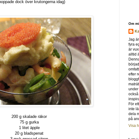
 hoppade dock över krutongerna idag)
Om m
Ka
Jag är
fyra e
är vux
alltid
Denna
börjad
omfat
efter 
bloggf
maträt
under
också s
inspir
För et
inte l
dela 
200 g skalade räkor
på and
75 g gurka
Visa h
1 litet äpple
20 g bladspenat
3 msk pressad citron