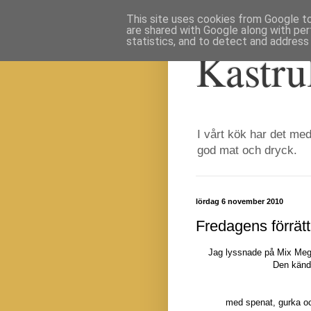
This site uses cookies from Google to 
are shared with Google along with per
statistics, and to detect and address
Kastru
I vårt kök har det med
god mat och dryck.
lördag 6 november 2010
Fredagens förrätt
Jag lyssnade på Mix Mega
Den kände
med spenat, gurka oc