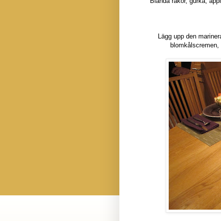
Blanda räkor, gurka, äpp
Lägg upp den marinera
blomkålscremen, r