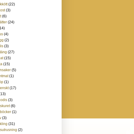
skkött
(22)
kost
(3)
t
(6)
ätter
(24)
14)
ss
(4)
gg
(2)
is
(3)
täng
(27)
lat
(15)
ta
(15)
nsaker
(5)
mtmat
(1)
öp
(1)
lienskt
(17)
(13)
godis
(3)
lskuret
(6)
böcker
(1)
v
(3)
kling
(31)
sutrusning
(2)