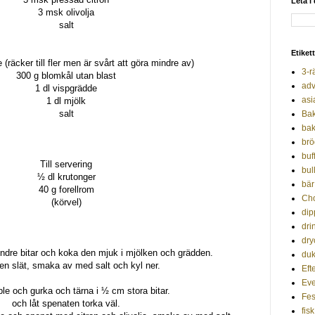
Leta i
3 msk olivolja
salt
Etiket
räcker till fler men är svårt att göra mindre av)
3-r
300 g blomkål utan blast
adv
1 dl vispgrädde
asi
1 dl mjölk
salt
Ba
bak
brö
buf
Till servering
bul
½ dl krutonger
bär
40 g forellrom
Ch
(körvel)
dip
dri
dry
ndre bitar och koka den mjuk i mjölken och grädden.
duk
en slät, smaka av med salt och kyl ner.
Efte
Ev
le och gurka och tärna i ½ cm stora bitar.
Fes
och låt spenaten torka väl.
fisk