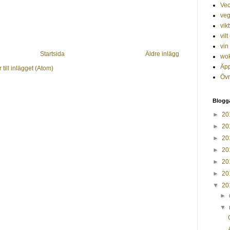
Ve
veg
vik
vilt
vin
Startsida
Äldre inlägg
wo
Äp
till inlägget (Atom)
Övr
Blogg
►
20
►
20
►
20
►
20
►
20
►
20
▼
20
►
▼