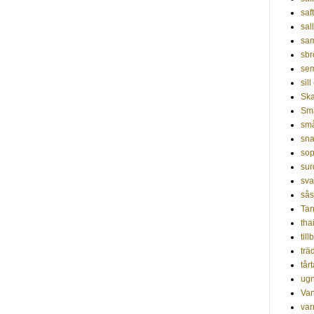
saf
sal
sa
sbr
sem
sill
Ska
Sm
små
sna
so
sur
sv
sås
Tan
tha
til
trä
tår
ug
Van
var