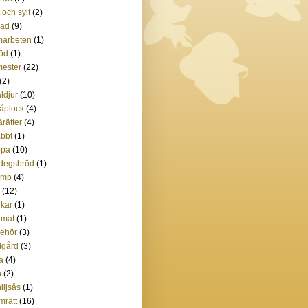
t och sylt
(2)
lad
(9)
marbeten
(1)
öd
(1)
ester
(22)
(2)
ldjur
(10)
åplock
(4)
rätter
(4)
bbt
(1)
ppa
(10)
degsbröd
(1)
amp
(4)
(12)
kar
(1)
imat
(1)
lbehör
(3)
dgård
(3)
ta
(4)
n
(2)
iljsås
(1)
mrätt
(16)