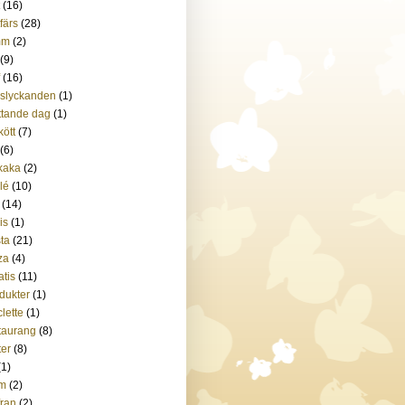
(16)
tfärs
(28)
mm
(2)
(9)
(16)
slyckanden
(1)
tande dag
(1)
kött
(7)
(6)
kaka
(2)
ilé
(10)
(14)
is
(1)
ta
(21)
za
(4)
atis
(11)
dukter
(1)
lette
(1)
taurang
(8)
ter
(8)
(1)
m
(2)
fran
(2)