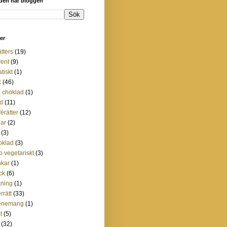
 den här bloggen
ter
ätters
(19)
ent
(9)
atiskt
(1)
k
(46)
 choklad
(1)
d
(11)
férätter
(12)
lar
(2)
(3)
oklad
(3)
p vegetariskt
(3)
nkar
(1)
ck
(6)
ning
(1)
rrätt
(33)
enemang
(1)
t
(5)
(32)